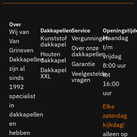
Over
Dakkapellen
Service
Openingstijd
Wij van
Maandag
Kunststof
Vergunningen
Van
dakkapel
t/m
Over onze
Grinsven
Houten
dakkapellen
vrijdag
Dakkapellen
dakkapel
Garantie
8:00 uur
zijn al
Dakkapel
Veelgestelde
tot
XXL
sinds
vragen
16:00
1992
uur
specialist
in
Elke
dakkapellen
zaterdag
en
kijkdag!
hebben
alleen op