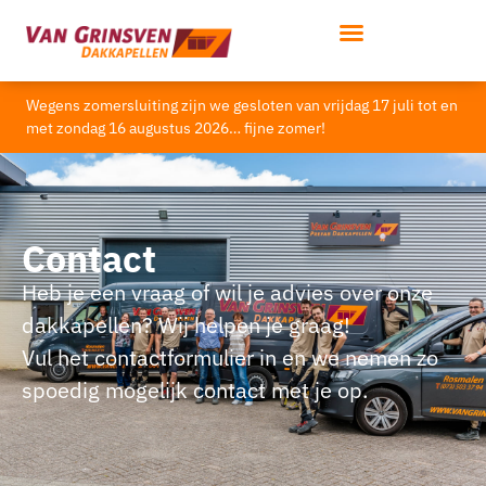
Wegens zomersluiting zijn we gesloten van vrijdag 17 juli tot en
met zondag 16 augustus 2026… fijne zomer!
Contact
Heb je een vraag of wil je advies over onze
dakkapellen? Wij helpen je graag!
Vul het contactformulier in en we nemen zo
spoedig mogelijk contact met je op.